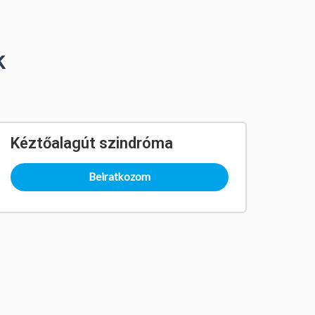
k
Kéztőalagút szindróma
Beiratkozom