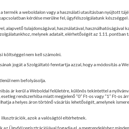
ha a termék a weboldalon vagy a használati utasításban nyújtott t
 kapcsolatban kérdése merülne fel, ügyfélszolgálatunk készséggel 
, alapvető tulajdonságával, használatával, használhatóságával 
zolgálatunkhoz, melynek adatait, elérhetőségét az 1.11. pontban ta
ási költséggel nem kell számolni.
ának jogát a Szolgáltató fenntartja azzal, hogy a módosítás a We
lenül nem befolyásolja.
ás ár kerül a Weboldal felületére, különös tekintettel a nyilvánva
, esetleg rendszerhiba miatt megjelenő “0” Ft-os vagy “1” Ft-os ár
hatja a helyes áron történő vásárlás lehetőségét, amelynek ismere
lusztrációk, azok a valóságtól eltérhetnek.
k az Ügyfél regisztrációjával fogadja el, a megrendeléshez minde