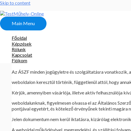
Skip to content
Általános Szerződési Feltételek
Main Menu
Általános Szerződési Felté
Főoldal
Képzések
A jelen Általános Szerződési Feltételek (a továbbiakban: ÁSZ
Rólunk
elektronikus kereskedelmi szolgáltatásokat igénybe vevő Ügyf
Kapcsolat
Fiókom
együttesen: Felek).
Az ÁSZF minden jogügyletre és szolgáltatásra vonatkozik, 
weboldalon keresztül történik, függetlenül attól, hogy anna
Kérjük, amennyiben vásárlója, illetve aktív felhasználója kív
weboldalunknak, figyelmesen olvassa el az Általános Szerz
pontjával egyetért, és kötelező érvényűnek tekinti magára 
Jelen dokumentum nem kerül iktatásra, kizárólag elektroni
A weboldal működésével, megrendelési, és szállítási folya