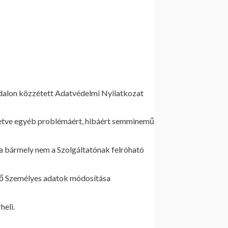
oldalon közzétett Adatvédelmi Nyilatkozat
illetve egyéb problémáért, hibáért semminemű
ára bármely nem a Szolgáltatónak felróható
tő Személyes adatok módosítása
heli.