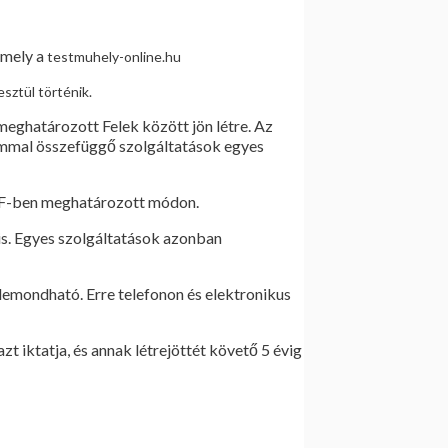
amely a
testmuhely-online.hu
sztül történik.
eghatározott Felek között jön létre. Az
lommal összefüggő szolgáltatások egyes
ÁSZF-ben meghatározott módon.
 is. Egyes szolgáltatások azonban
lemondható. Erre telefonon és elektronikus
t iktatja, és annak létrejöttét követő 5 évig