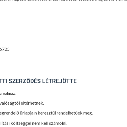
66725
ÖTTI SZERZŐDÉS LÉTREJÖTTE
orgalmaz.
valóságtól eltérhetnek.
egrendelő űrlapjain keresztül rendelhetőek meg.
llítási költséggel nem kell számolni.