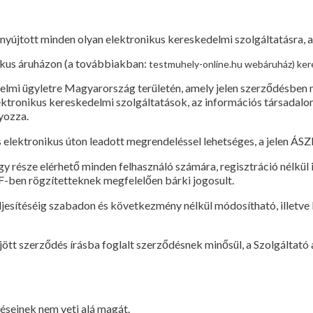
 nyújtott minden olyan elektronikus kereskedelmi szolgáltatásra, 
ikus áruházon (a továbbiakban:
testmuhely-online.hu
webáruház) kere
elmi ügyletre Magyarország területén, amely jelen szerződésben m
ektronikus kereskedelmi szolgáltatások, az információs társada
lyozza.
s elektronikus úton leadott megrendeléssel lehetséges, a jelen 
y része elérhető minden felhasználó számára, regisztráció nélkül
F-ben rögzítetteknek megfelelően bárki jogosult.
ljesítéséig szabadon és következmény nélkül módosítható, illetve 
tt szerződés írásba foglalt szerződésnek minősül, a Szolgáltató az
éseinek nem veti alá magát.