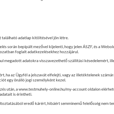
 található adatlap kitöltésével jön létre.
delés során bepipált mezővel kijelenti, hogy jelen ÁSZF, és a Web
kozatban foglalt adatkezelésekhez hozzájárul.
lanul megadott adatokra visszavezethető szállítási késedelemért, 
t, ha az Ügyfél a jelszavát elfelejti, vagy az illetéktelenek szám
iót egy önálló jogi személyként kezel.
zés után, a www.testmuhely-online.hu/my-account oldalon elérhe
atait is érintheti.
áltoztatásából eredő kárért, hibáért semminemű felelősség nem ter