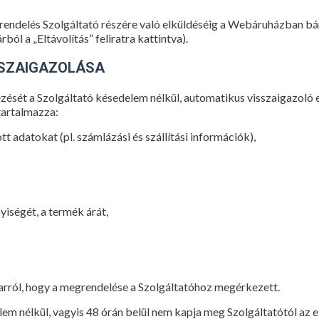
rendelés Szolgáltató részére való elküldéséig a Webáruházban bá
ból a „Eltávolítás” feliratra kattintva).
SSZAIGAZOLÁSA
ezését a Szolgáltató késedelem nélkül, automatikus visszaigazoló 
 tartalmazza:
tt adatokat (pl. számlázási és szállítási információk),
iségét, a termék árát,
 arról, hogy a megrendelése a Szolgáltatóhoz megérkezett.
delem nélkül, vagyis 48 órán belül nem kapja meg Szolgáltatótól az