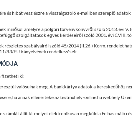
ére és hibát vesz észre a visszaigazoló e-mailben szereplő adatok t
k minősül, amelyre a polgári törvénykönyvről szóló 2013. évi V. 
efüggő szolgáltatások egyes kérdéseiről szóló 2001. évi CVIII. t
 részletes szabályairól szóló 45/2014 (II.26.) Korm. rendelet hatál
011/83/EU irányelvének rendelkezéseit.
 MÓDJA
izetheti ki:
keresztül valósulnak meg. A bankkártya adatok a kereskedőhöz nem
ésére, ha annak ellenértéke az testmuhely-online.hu webhely Üze
 számlát állít ki, melyet elektronikusan megküld a Felhasználó ré