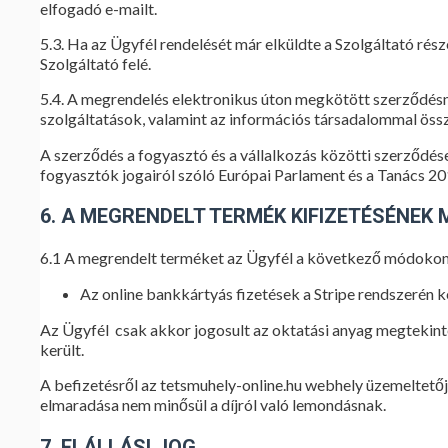
elfogadó e-mailt.
5.3. Ha az Ügyfél rendelését már elküldte a Szolgáltató rész
Szolgáltató felé.
5.4. A megrendelés elektronikus úton megkötött szerződésne
szolgáltatások, valamint az információs társadalommal össz
A szerződés a fogyasztó és a vállalkozás közötti szerződések
fogyasztók jogairól szóló Európai Parlament és a Tanács 2
6. A MEGRENDELT TERMÉK KIFIZETÉSÉNEK
6.1 A megrendelt terméket az Ügyfél a következő módokon f
Az online bankkártyás fizetések a Stripe rendszerén 
Az Ügyfél csak akkor jogosult az oktatási anyag megtekint
került.
A befizetésről az tetsmuhely-online.hu webhely üzemeltetője
elmaradása nem minősül a díjról való lemondásnak.
7. ELÁLLÁSI JOG