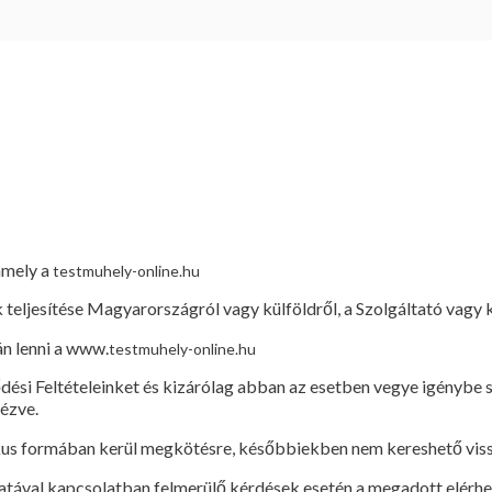
telek
F) Csíky és
Lajter
Kft.
(továbbiakban: Szolgáltató) által a testmuhely-
él (a továbbiakban: Ügyfél) jogait és kötelezettségeit tartalmazza 
amely a
testmuhely-online.hu
k teljesítése Magyarországról vagy külföldről, a Szolgáltató vagy
án lenni a www.
testmuhely-online.hu
ődési Feltételeinket és kizárólag abban az esetben vegye igénybe
nézve.
kus formában kerül megkötésre, későbbiekben nem kereshető viss
matával kapcsolatban felmerülő kérdések esetén a megadott elérh