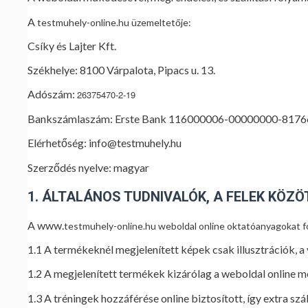
A
testmuhely-online.hu
üzemeltetője:
Csíky és Lajter Kft.
Székhelye: 8100 Várpalota, Pipacs u. 13.
Adószám:
26375470-2-19
Bankszámlaszám: Erste Bank 116000006-00000000-817
Elérhetőség: info@testmuhely.hu
Szerződés nyelve: magyar
1. ÁLTALÁNOS TUDNIVALÓK, A FELEK KÖZ
A www.
testmuhely-online.hu
weboldal online oktatóanyagokat f
1.1 A termékeknél megjelenített képek csak illusztrációk, a 
1.2 A megjelenített termékek kizárólag a weboldal online m
1.3 A tréningek hozzáférése online biztosított, így extra szá