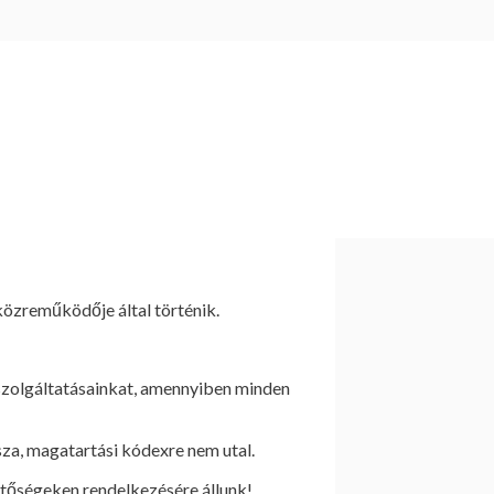
online.hu weboldalon keresztül nyújtott
(Szolgáltató és Ügyfél a továbbiakban
 közreműködője által történik.
 szolgáltatásainkat, amennyiben minden
za, magatartási kódexre nem utal.
etőségeken rendelkezésére állunk!