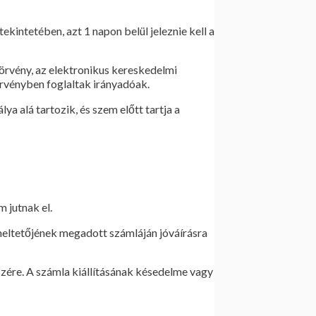
ekintetében, azt 1 napon belül jeleznie kell a
törvény, az elektronikus kereskedelmi
örvényben foglaltak irányadóak.
ya alá tartozik, és szem előtt tartja a
 jutnak el.
meltetőjének megadott számláján jóváírásra
szére. A számla kiállításának késedelme vagy