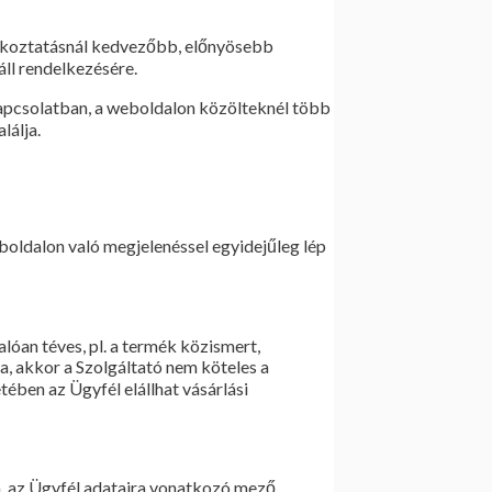
ájékoztatásnál kedvezőbb, előnyösebb
áll rendelkezésére.
kapcsolatban, a weboldalon közölteknél több
lálja.
boldalon való megjelenéssel egyidejűleg lép
lóan téves, pl. a termék közismert,
ra, akkor a Szolgáltató nem köteles a
tében az Ügyfél elállhat vásárlási
n, az Ügyfél adataira vonatkozó mező