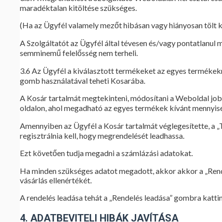
maradéktalan kitöltése szükséges.
(Ha az Ügyfél valamely mezőt hibásan vagy hiányosan tölt ki
A Szolgáltatót az Ügyfél által tévesen és/vagy pontatlanul 
semminemű felelősség nem terheli.
3.6 Az Ügyfél a kiválasztott termékeket az egyes termékekr
gomb használatával teheti Kosarába.
A Kosár tartalmát megtekinteni, módosítani a Weboldal jobb
oldalon, ahol megadható az egyes termékek kívánt mennyisége
Amennyiben az Ügyfél a Kosár tartalmát véglegesítette, a „T
regisztrálnia kell, hogy megrendelését leadhassa.
Ezt követően tudja megadni a számlázási adatokat.
Ha minden szükséges adatot megadott, akkor akkor a „Rendelé
vásárlás ellenértékét.
A rendelés leadása tehát a „Rendelés leadása” gombra kattint
4. ADATBEVITELI HIBÁK JAVÍTÁSA