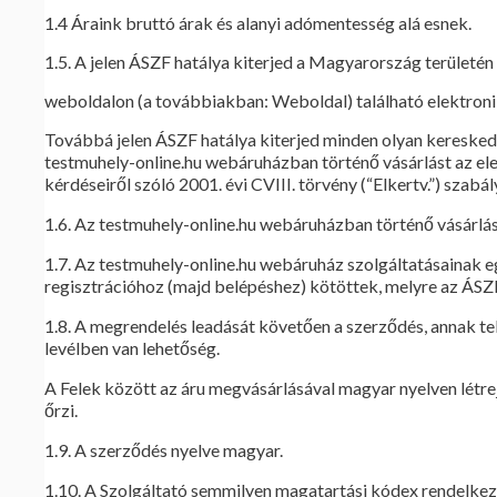
1.4 Áraink bruttó árak és alanyi adómentesség alá esnek.
1.5. A jelen ÁSZF hatálya kiterjed a Magyarország területén
weboldalon (a továbbiakban: Weboldal) található elektron
Továbbá jelen ÁSZF hatálya kiterjed minden olyan keresked
testmuhely-online.hu webáruházban történő vásárlást az el
kérdéseiről szóló 2001. évi CVIII. törvény (“Elkertv.”) szabá
1.6. Az testmuhely-online.hu webáruházban történő vásárlá
1.7. Az testmuhely-online.hu webáruház szolgáltatásainak eg
regisztrációhoz (majd belépéshez) kötöttek, melyre az ÁSZ
1.8. A megrendelés leadását követően a szerződés, annak te
levélben van lehetőség.
A Felek között az áru megvásárlásával magyar nyelven létrejö
őrzi.
1.9. A szerződés nyelve magyar.
1.10. A Szolgáltató semmilyen magatartási kódex rendelkez