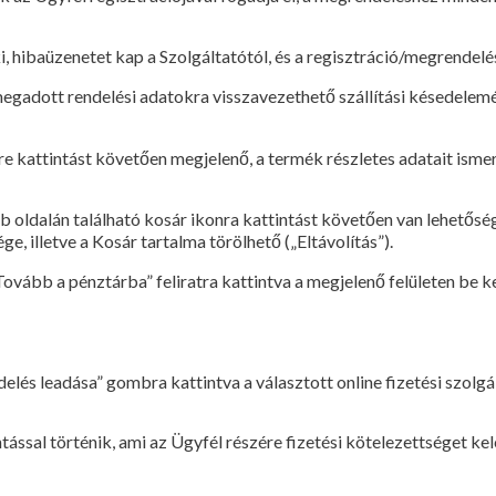
, hibaüzenetet kap a Szolgáltatótól, és a regisztráció/megrendelés
megadott rendelési adatokra visszavezethető szállítási késedelemé
e kattintást követően megjelenő, a termék részletes adatait isme
 oldalán található kosár ikonra kattintást követően van lehetőség
, illetve a Kosár tartalma törölhető („Eltávolítás”).
ovább a pénztárba” feliratra kattintva a megjelenő felületen be k
s leadása” gombra kattintva a választott online fizetési szolgált
ással történik, ami az Ügyfél részére fizetési kötelezettséget kel