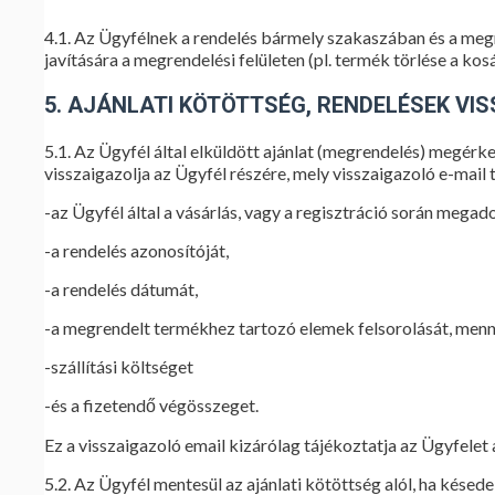
4.1. Az Ügyfélnek a rendelés bármely szakaszában és a meg
javítására a megrendelési felületen (pl. termék törlése a kosár
5. AJÁNLATI KÖTÖTTSÉG, RENDELÉSEK VI
5.1. Az Ügyfél által elküldött ajánlat (megrendelés) megérk
visszaigazolja az Ügyfél részére, mely visszaigazoló e-mail
-az Ügyfél által a vásárlás, vagy a regisztráció során megado
-a rendelés azonosítóját,
-a rendelés dátumát,
-a megrendelt termékhez tartozó elemek felsorolását, menny
-szállítási költséget
-és a fizetendő végösszeget.
Ez a visszaigazoló email kizárólag tájékoztatja az Ügyfelet
5.2. Az Ügyfél mentesül az ajánlati kötöttség alól, ha kése