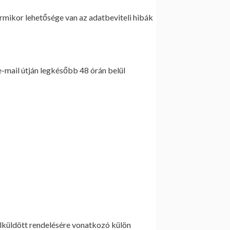
rmikor lehetősége van az adatbeviteli hibák
e-mail útján legkésőbb 48 órán belül
 elküldött rendelésére vonatkozó külön