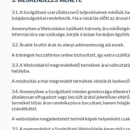
3.1. A Szolgáltató szerződésszerű teljesítésének minősül, 
tulajdonságokkal rendelkezik. Ha a vásárlás előtt az áruval
Amennyiben a Weboldalon található bármely áru minőségével
információra van szüksége, kérjük írásban forduljon ügyféls
3.2. Áraink bruttó árak és alanyi adómentesség alá esnek.
A tréningek hozzáférése online biztosított, így extra szállít
3.3. A Weboldalról megrendelhető termékek árai változtatás
hatályba.
A módosítás a már megrendelt termékek vételárát kedvezőt
3.4. Amennyiben a Szolgáltató minden gondossága ellenére hib
általánosan elfogadott vagy becsült árától jelentősen eltérő
terméket hibás áron rendelkezésre bocsátani, hanem felajánl
szándékától.
A weboldalon megjelentetett termékképek helyenként csak il
3.5. A megrendelést a Szolgáltató Weboldalán keresztül csa