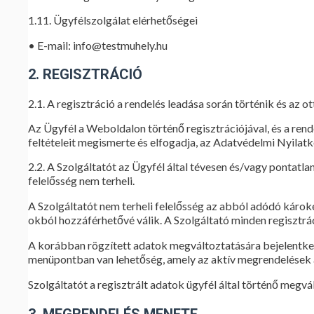
1.11. Ügyfélszolgálat elérhetőségei
• E-mail: info@testmuhely.hu
2. REGISZTRÁCIÓ
2.1. A regisztráció a rendelés leadása során történik és az ott
Az Ügyfél a Weboldalon történő regisztrációjával, és a ren
feltételeit megismerte és elfogadja, az Adatvédelmi Nyilat
2.2. A Szolgáltatót az Ügyfél által tévesen és/vagy pontat
felelősség nem terheli.
A Szolgáltatót nem terheli felelősség az abból adódó károkér
okból hozzáférhetővé válik. A Szolgáltató minden regisztrác
A korábban rögzített adatok megváltoztatására bejelentke
menüpontban van lehetőség, amely az aktív megrendelések ad
Szolgáltatót a regisztrált adatok ügyfél által történő megv
3. MEGRENDELÉS MENETE