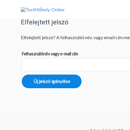
Skip
to
content
Elfelejtett jelszó
Elfelejtett jelszó? A felhasználói név, vagy email cím 
Felhasználónév vagy e-mail cím
Új jelszó igénylése