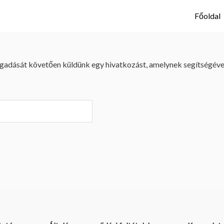
Főoldal
megadását követően küldünk egy hivatkozást, amelynek segítségével ú