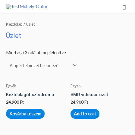
Skip
Mai
to
Men
content
Kezdőlap
/ Üzlet
Üzlet
Mind a(z) 3 találat megjelenítve
Egyéb
Egyéb
Kéztőalagút szindróma
SMR videósorozat
24.900
Ft
24.900
Ft
Kosárba teszem
Add to cart