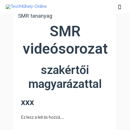
Skip
Mai
to
Men
SMR tananyag
content
SMR
videósorozat
szakértői
magyarázattal
xxx
Ez lesz a leírás hozzá….